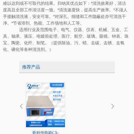
难以达到或不可取代的结果。归纳其优点如下：*清洗效果好，清洁
度高且全部工件清洁度一致。*清洗速度快，提高生产效率。*不须人
手接触清洗液，安全可靠。*对深孔、细缝和工件隐蔽处亦可清洗干
净。*节省溶剂、热能、工作场地和人工等。
适用行业及范围电子、电气、仪器、仪表、机械、五金、工
具、轴承、液压、电镀前处理、医疗、航空、玻璃、眼镜、钟表、珠
宝、陶瓷、化纤、制笔。（提供除油、污、蜡、去碳、去锈、去氧
化、磷化等各种清洗剂。）
推荐产品
昕科技电箱CX-
20K标准超声