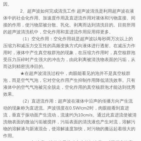
因。
2、超声波如何完成清洗工作 超声波清洗是利用超声波在液
体中的社会化作用、加速度作用及直进流作用对液体和污物直接、间
接的作用，使污物层被分散、乳化、剥离而达到清洗目的。目前所用
的超声波清洗机中，空化作用和直进流作用应用得更多。
（1）空化作用：空化作用就是超声波以每秒两万次以上的
压缩力和减压力交互性的高频变换方式向液体进行透射。在减压力作
用时，液体中产生真空核群泡的现象，在压缩力作用时，真空核群泡
受压力压碎时产生强大的冲击力，由此剥离被清洗物表面的污垢，从
而达到精密洗净目的。
★在超声波清洗过程中，肉眼能看见的泡并不是真空核群
泡，而是空气气泡，它对空化作用产生抑制作用降低清洗效率。只有
液体中的空气气泡被完全脱走，空化作用的真空核群泡才能达到优秀
效果。
（2）直进流作用：超声波在液体中沿声的传播方向产生流
动的现象称为直进流。声波强度在0.5W/cm2时，肉眼能看到直进
流，垂直于振动面产生流动，流速约为10cm/s。通过此直进流使被清
洗物表面的微油污垢被搅拌，污垢表面的清洗液也产生对流，溶解污
物的溶解液与新液混合，使溶解速度加快，对污物的搬运起着很大的
作用。