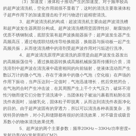
（3）加速度：液体粒子推动产生的加速度。对于频率较高
的超声波清洗机，空化作用就很不显着了，这时的清洗主要靠液体粒
子超声作用下的加速度撞击粒子对污物进行超精密清洗。
3、超声波清洗机的构成：超波清洗机主要由超声波清洗槽
和超声波发生器两部分构成。超声波清洗槽用坚固弹性好、耐腐蚀的
优质不锈钢制成，底部安装有超声波换能器振子；超声波发生器产生
高频高压，通过电缆联结线传导给换能器，换能器与振动板一起产生
高频共振，从而使清洗槽中的溶剂受超声波作用对污垢进行洗净。
4、超声波清洗原理声波清洗的原理是由超声波发生器发出
的高频振荡信号，通过换能器转换成高频机械振荡而传播到介质，清
洗溶剂中超声波在清洗液中疏密相间的向前辐射，使液体流动而产生
数以万计的微小气泡，存在于液体中的微小气泡（空化核）在声场的
作用下振动，当声压达到一定值时，气泡迅速增长，然后突然闭合，
在气泡闭合时产生冲击波，在其周围产生上千个大气压力，破坏不溶
性污物而使它们分散于清洗液中，当团体粒子被油污裹着而粘附在清
洗件表面时，油被乳化，固体粒子即脱离，从而达到清洗件表面净化
的目的。由于超声波固有的穿透力，所以可以清洗各种表面复杂，形
状特异的物件，对小孔和缝隙都有很好的清洗效果，对不吸音或吸音
系数小的物体清洗效果优秀.
5、超声波的两个主要参数：频率20KHz～33KHz功率密度=
发射功率(W)/发射面积(CM2)