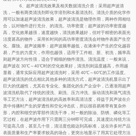
6、超声波清洗效果及相关数据清洗介质：采用超声波清
洗，一般有两类清洗剂即化学溶剂和水基清洗剂。清洗介质的化学作
用可以加速超声波清洗效果，超声波清洗是物理作用，两种作用相结
合，以对物件进行充分、的清洗。功率密度：超声波的功率密度越
高，空化效果越强，速度越快，清洗效果越好，但对于精密的表面光
洁度甚高的物件，采用长时间的高功率密度清洗会对物件表面产生空
化、腐蚀。超声波频率：超声波频率越低，在液体中产生的空化越容
易，产生的力度大，作用也越强，适用于工件粗、脏、初洗，频率高
则超声波方向性强，适合于精细的物件清洗。清洗温度：一般来说，
超声波在 30℃～40℃时的空化效果好，清洗剂则温度越高，作用越
显着，通常实际应用超声波清洗时，采用 40℃～60℃的工作温度。
超声波清洗的优点相比其他多种的清洗方式，超声波清洗机显示出了
巨大的优越性，尤其在专业化、集团化的生产企业中，己逐渐用超声
波清洗机取代了传统的浸洗、刷洗、压力冲洗、振动清洗和蒸气清洗
等工艺方法，超声波清洗机的高效率和高清洁度，得益于其声波在介
质中传播时产生的穿透性和空化冲击疚，所以很容易将带有复杂外
形，内腔和细空的零部件清洗干净，对一般的除油、防锈、磷化等工
艺过程，在超声波作用下只需两三分钟即可完成，其速度比传统方法
可提高几倍，甚至几十倍，清洁度也能达到高标准，这在许多对产品
表面质量和生产率要求较高的场合，更突出地显示了用其它处理方法