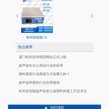
昕科技电箱CX-
20K标准超声
2020/1526系列
热点推荐
厦门昕科技营销型网站正式上线
超声波在办公用品行业的应用
塑料塑胶行业熔接方式有哪几种？
超声波焊接的行业应用领域
CX-J400SF
昕科技智能超声波第九届塑料焊接工艺技术交
全自动智能超声波
料焊接
流会
回到顶部