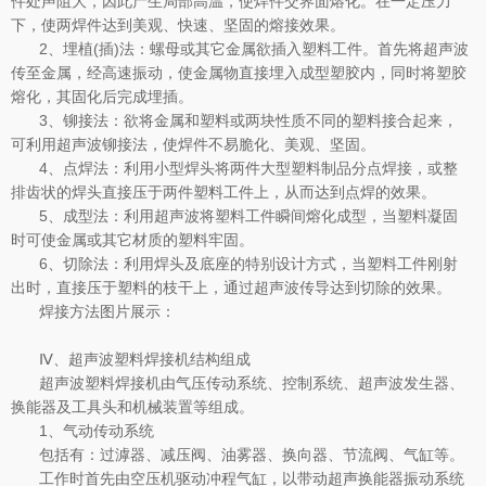
件处声阻大，因此产生局部高温，使焊件交界面熔化。在一定压力
下，使两焊件达到美观、快速、坚固的熔接效果。
2、埋植(插)法：螺母或其它金属欲插入塑料工件。首先将超声波
传至金属，经高速振动，使金属物直接埋入成型塑胶内，同时将塑胶
熔化，其固化后完成埋插。
3、铆接法：欲将金属和塑料或两块性质不同的塑料接合起来，
可利用超声波铆接法，使焊件不易脆化、美观、坚固。
4、点焊法：利用小型焊头将两件大型塑料制品分点焊接，或整
排齿状的焊头直接压于两件塑料工件上，从而达到点焊的效果。
5、成型法：利用超声波将塑料工件瞬间熔化成型，当塑料凝固
时可使金属或其它材质的塑料牢固。
6、切除法：利用焊头及底座的特别设计方式，当塑料工件刚射
出时，直接压于塑料的枝干上，通过超声波传导达到切除的效果。
焊接方法图片展示：
Ⅳ、超声波塑料焊接机结构组成
超声波塑料焊接机由气压传动系统、控制系统、超声波发生器、
换能器及工具头和机械装置等组成。
1、气动传动系统
包括有：过滹器、减压阀、油雾器、换向器、节流阀、气缸等。
工作时首先由空压机驱动冲程气缸，以带动超声换能器振动系统