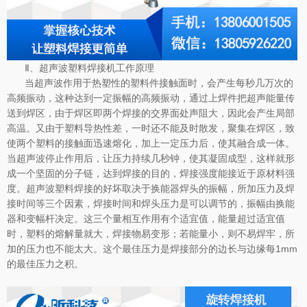
Ⅱ、超声波塑料焊接机工作原理
当超声波作用于热塑性的塑料件接触面时，会产生每秒几万次的
高频振动，这种达到一定振幅的高频振动，通过上焊件把超声能量传
送到焊区，由于焊区即两个焊接的交界面处声阻大，因此会产生局部
高温。又由于塑料导热性差，一时还不能及时散发，聚集在焊区，致
使两个塑料的接触面迅速熔化，加上一定压力后，使其融合成一体。
当超声波停止作用后，让压力持续几秒钟，使其凝固成型，这样就形
成一个坚固的分子链，达到焊接的目的，焊接强度能接近于原材料强
度。超声波塑料焊接的好坏取决于换能器焊头的振幅，所加压力及焊
接时间等三个因素，焊接时间和焊头压力是可以调节的，振幅由换能
器和变幅杆决定。这三个量相互作用有个适宜值，能量超过适宜值
时，塑料的熔解量就大，焊接物易变形；若能量小，则不易焊牢，所
加的压力也不能太大。这个最佳压力是焊接部分的边长与边缘每1mm
的最佳压力之积。