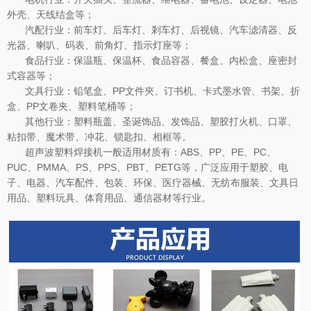
外壳、天线结盒等；
汽配行业：前车灯、后车灯、剎车灯、后视镜、汽车滤清器、反
光器、喇叭、码表、前角灯、指示灯座等；
食品行业：保温瓶、保温杯、食品容器、餐盒、内松盒、座密封
式容器等；
文具行业：铅笔盒、PP文件夾、订书机、卡式墨水管、书架、折
盒、PP文卷夹、塑料笔桶等；
其他行业：塑料瓶盖、圣诞饰品、发饰品、塑胶打火机、口罩、
粘扣带、魔术带、冲花、锁匙扣、相框等。
超声波塑料焊接机一般适用材质有：ABS、PP、PE、PC、
PUC、PMMA、PS、PPS、PBT、PETG等，广泛应用于塑胶、电
子、电器、汽车配件、包装、环保、医疗器械、无纺布服装、文具日
用品、塑料玩具、体育用品、通信器材等行业。