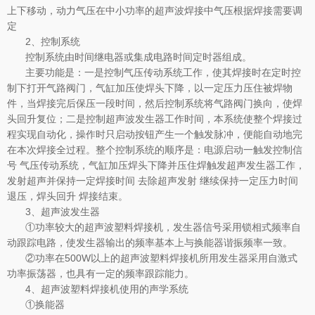
上下移动，动力气压在中小功率的超声波焊接中气压根据焊接需要调
定
2、控制系统
控制系统由时间继电器或集成电路时间定时器组成。
主要功能是：一是控制气压传动系统工作，使其焊接时在定时控
制下打开气路阀门，气缸加压使焊头下降，以一定压力压住被焊物
件，当焊接完后保压一段时间，然后控制系统将气路阀门换向，使焊
头回升复位；二是控制超声波发生器工作时间，本系统使整个焊接过
程实现自动化，操作时只启动按钮产生一个触发脉冲，便能自动地完
在本次焊接全过程。整个控制系统的顺序是：电源启动一触发控制信
号 气压传动系统，气缸加压焊头下降并压住焊触发超声发生器工作，
发射超声并保持一定焊接时间 去除超声发射 继续保持一定压力时间
退压，焊头回升 焊接结束。
3、超声波发生器
①功率较大的超声波塑料焊接机，发生器信号采用锁相式频率自
动跟踪电路，使发生器输出的频率基本上与换能器谐振频率一致。
②功率在500W以上的超声波塑料焊接机所用发生器采用自激式
功率振荡器，也具有一定的频率跟踪能力。
4、超声波塑料焊接机使用的声学系统
①换能器