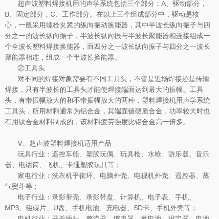
超声波塑料焊接机用的声学系统包括三个部分：A、驱动部分，
B、固定部分，C、工作部分。在以上三个组成部分中，驱动是核
心，一般采用螺栓夹紧的纵向振动换能器，其中半波长纵向振子与四
分之一的波长纵向振子，半波长纵向振与半波长聚能器相连接组成一
个全波长塑料焊接换能器，而四分之一波长纵向振子与四分之一波长
聚能器相连，组成一个半波长换能器。
②工具头
对不同的焊接对象需要有不同工具头，不管是近场焊接还是传输
焊接，只有半波长的工具头才能使焊接端面达到最大的振幅。工具
头，有带振幅放大的和不带振幅放大的两种，塑料焊接机用声学系统
工具头，所用材料通常为铝合金，其端面镀硬质合金，功率较大时也
有用钛合金材料制成的，该材料疲劳强度比铝合金高一倍多。
Ⅴ、超声波塑料焊接机适用产品
玩具行业：遥控车船、塑胶玩偶、玩具枪、水枪、游乐器、音乐
器、电话筒、飞机、卡通塑胶玩具等；
家电行业：洗衣机平衡环、电脑外壳、电视机外壳、遥控器、蒸
气熨斗等；
电子行业：录影带壳、录影带盘、计算机、电子表、手机、
MP3、磁碟片、U盘、手机电池、充电器、SD卡、手机外壳等；
电机行业：开关插头、整流器、继电器、蓄电池、设定器、电池