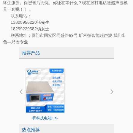
终生服务。保您售后无忧。你还在等什么？现在拨打电话送超声波模
具一套哦！！！
联系电话：
13805956220张先生
18259229582杨女士
联系地址：厦门市同安区同盛路69号 昕科技智能超声波 我们出
色—只因专业
推荐产品
昕科技电箱CX-
20K标准超声
2020/1526系列
热点推荐