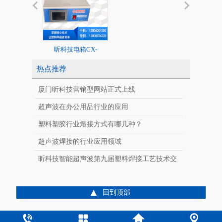
昕科技电箱CX-
20K标准超声
2020/1526系列
热点推荐
厦门昕科技营销型网站正式上线
超声波在办公用品行业的应用
塑料塑胶行业熔接方式有哪几种？
超声波焊接的行业应用领域
CX-J400SF
昕科技智能超声波第九届塑料焊接工艺技术交
全自动智能超声波
料焊接
流会
回到顶部