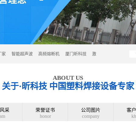
厂家
智能超声波
高频熔断机
厦门昕科技
激
ABOUT US
关于·昕科技 中国塑料焊接设备专家
风采
荣誉证书
公司图片
客
am
honor
company
k
留言
back